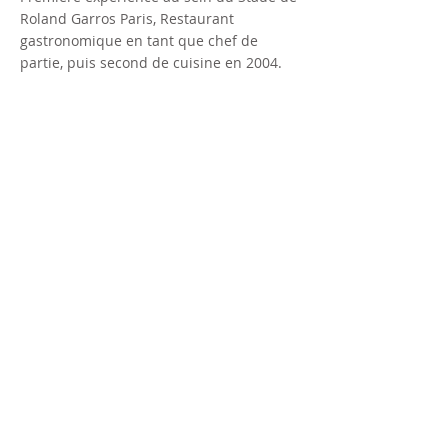
Roland Garros Paris, Restaurant
gastronomique en tant que chef de
partie, puis second de cuisine en 2004.
1996 à 2002
Elève à l’école hôtelière de Soissons,
obtiendra plusieurs diplômes dont un
Cap, Bep, Bac Techno. Ainsi que
l’inscription au concours du meilleur
apprenti de France